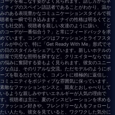
コーデを着こなす姿がよく見られます。話し方からネ
イティブのスペイン語話者であることがわかり、温か
みのある表現豊かなコミュニケーションスタイルで視
聴者を一瞬で引き込みます。ナイの性格は明るくてと
ても社交的。視聴者を親しい友達のように扱い、「ど
のコーデが一番似合う？」と常にフィードバックを求
めています。コンテンツはファッションとライフスタ
イルが中心で、特に「Get Ready With Me」形式でそ
の日のスタイルをシェアしています。新しいホテルの
部屋で完璧な照明を探すなど、クリエイターならでは
の悩みに奮闘する姿もよく見られます。彼女のユニー
クな点は、そのリアルな交流。ただモデルのようにポ
ーズを取るだけでなく、コメントに積極的に返信し、
コミュニティをポジティブな雰囲気に保っています。
素敵なファッションセンスと、親友とおしゃべりして
いるような親しみやすいエネルギーが人気の理由で
す。視聴者は主に、夏のインスピレーションを求める
ファッション好きや、フレンドリーな人をフォローし
たい人たち。彼女を見ていると、ワクワクした気分に