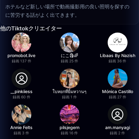
ホテルなど新しい場所で動画撮影用の良い照明を探すの
に苦労する話がよく出てきます。
他のTiktokクリエイター
promobot.live
にこ🗿🌈
Libaas By Nazish
録画 137 件
録画 25 件
録画 36 件
__pinkiiess
ใบหยกที่ยิ้มหวานๆ
Mónica Castillo
録画 60 件
録画 1 件
録画 27 件
Annie Felts
pilsjegern
am.manyagi
録画 3 件
録画 16 件
録画 2 件