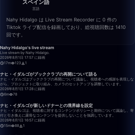
スペイン語
言語
Nahy Hidalgo は Live Stream Recorder に 0 件の
Tiktok ライブ配信を録画しており、総視聴回数は 1410
回です。
17:01
Nahy Hidalgo's live stream
Live stream by Nahy Hidalgo.
2026年8月1日 17:57 に録画
17m
123
1
6:52
ナヒ・イダルゴがブッククラブの再開について語る
ナヒ・イダルゴはブッククラブの再開について議論し、視聴者への感謝を表現しな
がら、プロジェクトに取り組み、カメラのセットアップを調整しています。
2026年8月1日 17:28 に録画
6m
78
15:27
ナヒ・イダルゴが新しいドナーとの境界線を設定
ナヒ・イダルゴは、視聴者に対するコンテンツポリシーと期待について議論し、寄
付と引き換えに露骨なコンテンツを提供しないことを強調しています。
2026年8月1日 16:57 に録画
15m
88
1
3:07