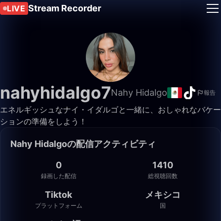
Stream Recorder
LIVE
nahyhidalgo7
Nahy Hidalgo
報告
エネルギッシュなナイ・イダルゴと一緒に、おしゃれなバケー
ションの準備をしよう！
Nahy Hidalgoの配信アクティビティ
0
1410
録画した配信
総視聴回数
Tiktok
メキシコ
プラットフォーム
国