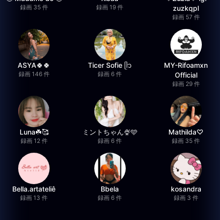
録画 35 件
録画 19 件
zuzkqpl
録画 57 件
ASYA🍀🍀
Ticer Sofie ᥫ᭡
MY-Rifoamxn
録画 146 件
録画 6 件
Official
録画 29 件
Luna☘️🥰
ミントちゃん🍨🩵
Mathilda♡︎
録画 12 件
録画 6 件
録画 35 件
Bella.artateliê
Bbela
kosandra
録画 13 件
録画 6 件
録画 3 件