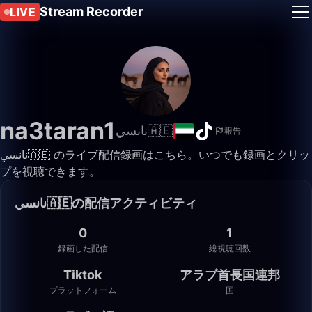
Stream Recorder
LIVE
na3taran1
نانسي🇦🇪
報告
نانسي🇦🇪 のライブ配信録画はこちら。いつでも録画とクリッ
プを視聴できます。
نانسي🇦🇪の配信アクティビティ
0
1
録画した配信
総視聴回数
Tiktok
アラブ首長国連邦
プラットフォーム
国