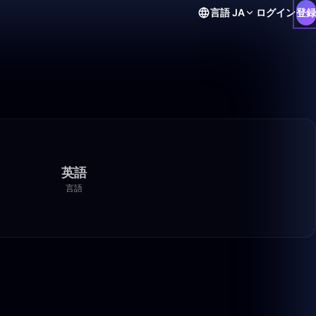
言語
JA
ログイン
登録
英語
言語