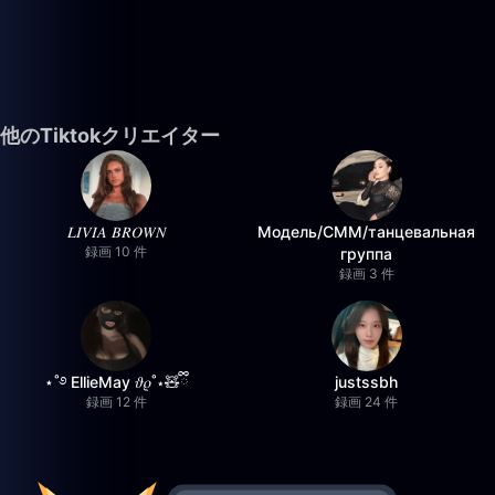
他のTiktokクリエイター
𝐿𝐼𝑉𝐼𝐴 𝐵𝑅𝑂𝑊𝑁
Модель/СММ/танцевальная
録画 10 件
группа
録画 3 件
⋆˚࿔ EllieMay 𝜗𝜚˚⋆🧸ྀི
justssbh
録画 12 件
録画 24 件