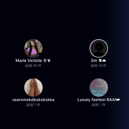
María Victoria 🦋🍄
Em 🕷️🦇
録画 55 件
録画 19 件
userxmxkdkskskskka
Luxury fashion RAAI👑
録画 1 件
録画 1 件