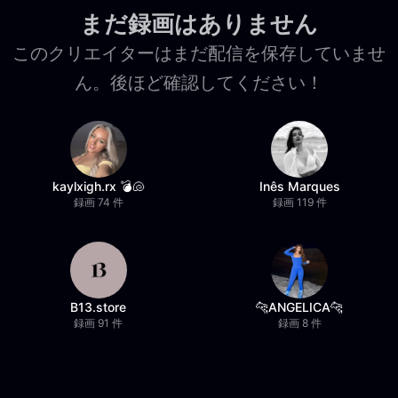
まだ録画はありません
このクリエイターはまだ配信を保存していませ
ん。後ほど確認してください！
kaylxigh.rx 💣🐚
Inês Marques
録画 74 件
録画 119 件
B13.store
🐆ANGELICA🐆
録画 91 件
録画 8 件