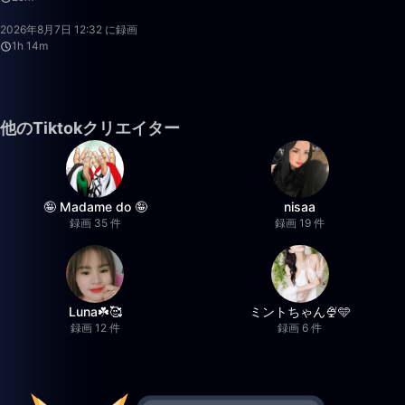
2026年8月7日 12:32 に録画
1h 14m
他のTiktokクリエイター
🤪 Madame do 🤪
nisaa
録画 35 件
録画 19 件
Luna☘️🥰
ミントちゃん🍨🩵
録画 12 件
録画 6 件