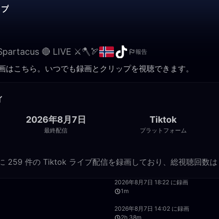
ップ
Spartacus 🔴 LIVE ⚔️🪓🏹
報告
 のライブ配信録画はこちら。いつでも録画とクリップを視聴できます。
ィ
2026年8月7日
Tiktok
最終配信
プラットフォーム
m Recorder に 259 件の Tiktok ライブ配信を録画しており、総視聴回数
39:23
2026年8月7日 18:22 に録画
1m
29:20
2026年8月7日 14:02 に録画
2h 38m