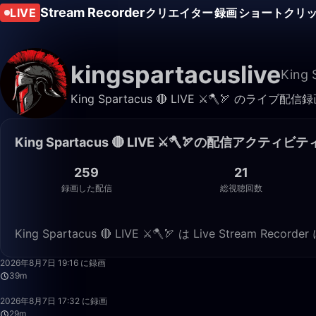
Stream Recorder
LIVE
クリエイター
録画
ショートクリ
kingspartacuslive
King 
King Spartacus 🔴 LIVE ⚔️🪓🏹
King Spartacus 🔴 LIVE ⚔️🪓🏹の配信アクティビテ
259
21
録画した配信
総視聴回数
King Spartacus 🔴 LIVE ⚔️🪓🏹 は Live Strea
2026年8月7日 19:16 に録画
39m
2026年8月7日 17:32 に録画
29m