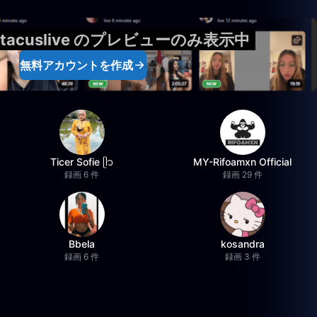
artacuslive のプレビューのみ表示中
無料アカウントを作成
Ticer Sofie ᥫ᭡
MY-Rifoamxn Official
録画 6 件
録画 29 件
Bbela
kosandra
録画 6 件
録画 3 件