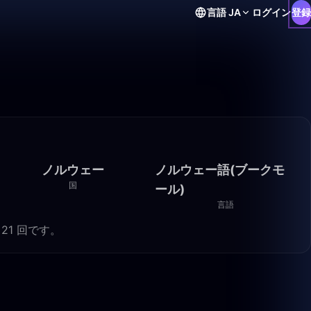
言語
JA
ログイン
登録
ノルウェー
ノルウェー語(ブークモ
国
ール)
言語
は 21 回です。
1:05
2:38:18