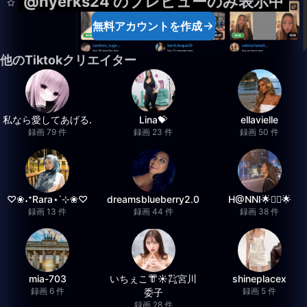
@hyerks24 のプレビューのみ表示中
無料アカウントを作成
他のTiktokクリエイター
私なら愛してあげる.
Lina💝
ellavielle
録画 79 件
録画 23 件
録画 50 件
♡❀˖⁺Rara⋆˙⊹❀♡
dreamsblueberry2.0
H@NNI🌟❤️‍🔥🌟
録画 13 件
録画 44 件
録画 38 件
mia-703
いちぇこ👘☀️㌠宮川
shineplacex
録画 6 件
録画 5 件
委子
録画 28 件