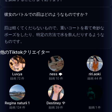
彼女のバトルでの罰はどのようなものですか？
罰は軽くてくだらないもので、重いコートを着て奇妙な
ポーズをしたり、特定の方法で水を飲んだりするような
ものです。
他のTiktokクリエイター
Luvya
ness 🌩️
riri.aoki
録画 72 件
録画 10 件
録画 44 件
Regina naturii 1
Destiney 🌹
録画 124 件
録画 39 件
録画 1 件