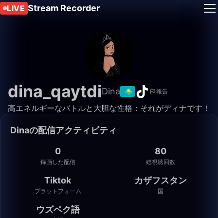
Stream Recorder
LIVE
dina_qaytdi
Dina
報告
高エネルギーなバトルと大胆な性格：それがディナです！
Dinaの配信アクティビティ
0
80
録画した配信
総視聴回数
Tiktok
カザフスタン
プラットフォーム
国
ウズベク語