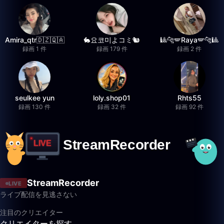
Amira_qtr🇩🇿🇶🇦
🐇요코미よコミ🐿
🎱🐆🪽Raya🪽🐆🎱
録画 1 件
録画 179 件
録画 2 件
seulkee yun
loly.shop01
Rhts55
録画 130 件
録画 32 件
録画 92 件
StreamRecorder
LIVE
ライブ配信を見逃さない
注目のクリエイター
クリエイターを探す