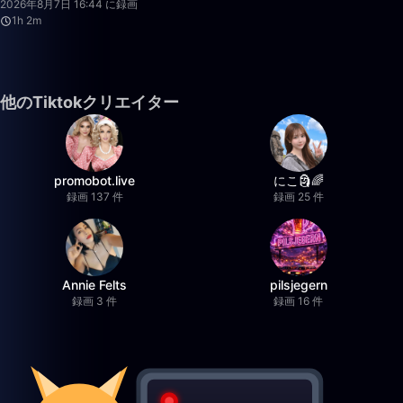
2026年8月7日 16:44 に録画
1h 2m
他のTiktokクリエイター
promobot.live
にこ🗿🌈
録画 137 件
録画 25 件
Annie Felts
pilsjegern
録画 3 件
録画 16 件