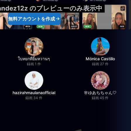
rnandez12z のプレビューのみ表示中
無料アカウントを作成
ใบหยกที่ยิ้มหวานๆ
Mónica Castillo
録画 1 件
録画 27 件
hazirahmaulanaofficial
🌸ゆあちちゃん🤍
録画 34 件
録画 45 件