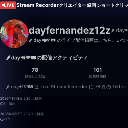
Stream Recorder
LIVE
クリエイター
録画
ショートクリ
dayfernandez12z
🌶 day
🌶 day📲💸🛤️ のライブ配信録画はこちら
🌶 day📲💸🛤️の配信アクティビティ
78
101
録画した配信
総視聴回数
🌶 day📲💸🛤️ は Live Stream Recorder に 78
2026年8月8日 2:20 に録画
1h 10m
2026年8月7日 20:29 に録画
21m