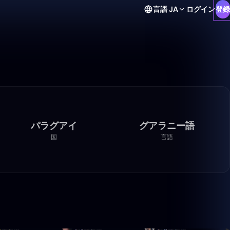
言語
JA
ログイン
登録
パラグアイ
グアラニー語
国
言語
29:05
30:25