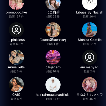
promobot.live
にこ🗿🌈
Libaas By Nazish
録画 137 件
録画 25 件
録画 36 件
__pinkiiess
ใบหยกที่ยิ้มหวานๆ
Mónica Castillo
録画 60 件
録画 1 件
録画 27 件
Annie Felts
pilsjegern
am.manyagi
録画 3 件
録画 16 件
録画 2 件
GAIG
hazirahmaulanaofficial
🌸ゆあちちゃん🤍
録画 6 件
録画 34 件
録画 45 件