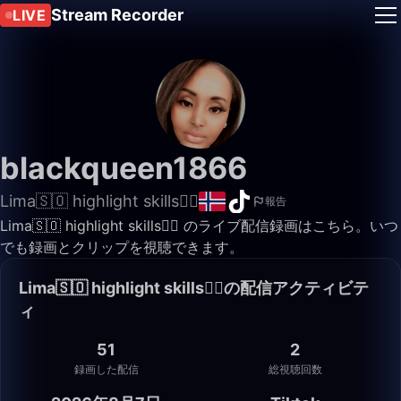
Stream Recorder
LIVE
blackqueen1866
Lima🇸🇴 highlight skills✌🏽
報告
Lima🇸🇴 highlight skills✌🏽 のライブ配信録画はこちら。いつ
でも録画とクリップを視聴できます。
Lima🇸🇴 highlight skills✌🏽の配信アクティビテ
ィ
51
2
録画した配信
総視聴回数