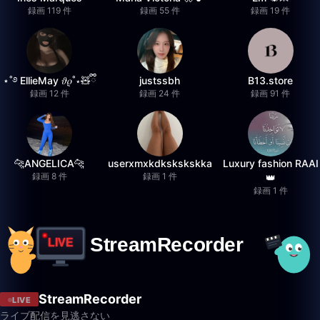
録画 119 件
録画 55 件
録画 19 件
⋆˚࿔ EllieMay 𝜗𝜚˚⋆🧸ྀི
justssbh
B13.store
録画 12 件
録画 24 件
録画 91 件
🐆ANGELICA🐆
userxmxkdkskskskka
Luxury fashion RAAI
録画 8 件
録画 1 件
👑
録画 1 件
StreamRecorder
LIVE
ライブ配信を見逃さない