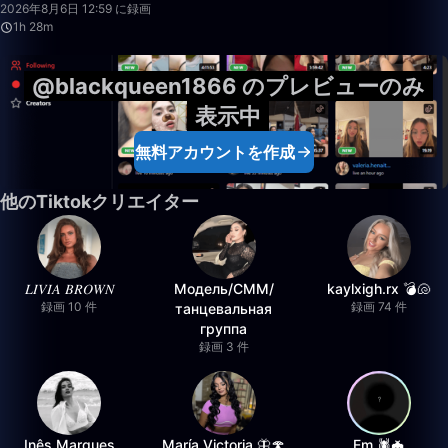
2026年8月6日 12:59 に録画
1h 28m
@blackqueen1866 のプレビューのみ
表示中
無料アカウントを作成
他のTiktokクリエイター
𝐿𝐼𝑉𝐼𝐴 𝐵𝑅𝑂𝑊𝑁
Модель/СММ/
kaylxigh.rx 💣🐚
録画 10 件
録画 74 件
танцевальная
группа
録画 3 件
Inês Marques
María Victoria 🦋🍄
Em 🕷️🦇