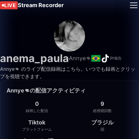
Stream Recorder
LIVE
anema_paula
Annye👊
報告
Annye👊 のライブ配信録画はこちら。いつでも録画とクリッ
プを視聴できます。
Annye👊の配信アクティビティ
0
9
録画した配信
総視聴回数
Tiktok
ブラジル
プラットフォーム
国