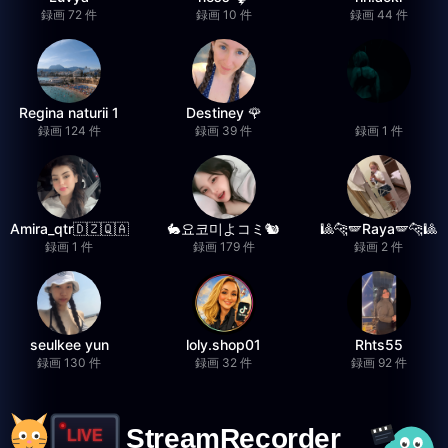
録画 72 件
録画 10 件
録画 44 件
Regina naturii 1
Destiney 🌹
録画 124 件
録画 39 件
録画 1 件
Amira_qtr🇩🇿🇶🇦
🐇요코미よコミ🐿
🎱🐆🪽Raya🪽🐆🎱
録画 1 件
録画 179 件
録画 2 件
seulkee yun
loly.shop01
Rhts55
録画 130 件
録画 32 件
録画 92 件