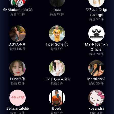
🤪 Madame do 🤪
nisaa
🤍Zuzia🤍 ig:
録画 35 件
録画 19 件
zuzkqpl
録画 57 件
ASYA🍀🍀
Ticer Sofie ᥫ᭡
MY-Rifoamxn
録画 146 件
録画 6 件
Official
録画 29 件
Luna☘️🥰
ミントちゃん🍨🩵
Mathilda♡︎
録画 12 件
録画 6 件
録画 35 件
Bella.artateliê
Bbela
kosandra
録画 13 件
録画 6 件
録画 3 件