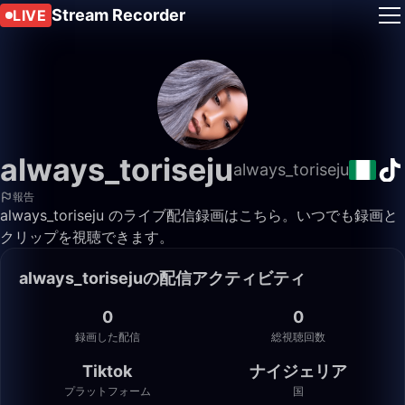
Stream Recorder
LIVE
always_toriseju
always_toriseju
報告
always_toriseju のライブ配信録画はこちら。いつでも録画と
クリップを視聴できます。
always_torisejuの配信アクティビティ
0
0
録画した配信
総視聴回数
Tiktok
ナイジェリア
プラットフォーム
国