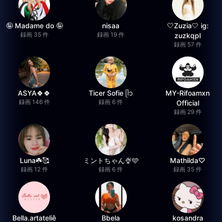
🤪 Madame do 🤪
nisaa
🤍Zuzia🤍 ig:
録画 35 件
録画 19 件
zuzkqpl
録画 57 件
ASYA🍀🍀
Ticer Sofie ᥫ᭡
MY-Rifoamxn
録画 146 件
録画 6 件
Official
録画 29 件
Luna☘️🥰
ミントちゃん🍨🩵
Mathilda♡︎
録画 12 件
録画 6 件
録画 35 件
Bella.artateliê
Bbela
kosandra