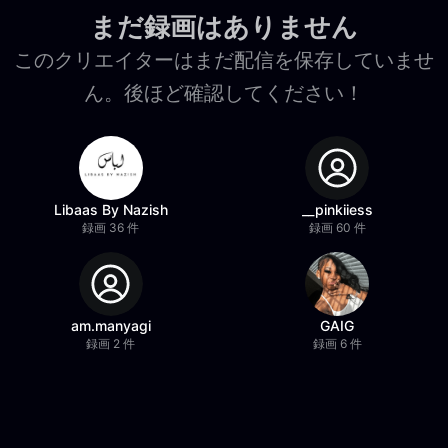
まだ録画はありません
このクリエイターはまだ配信を保存していませ
ん。後ほど確認してください！
Libaas By Nazish
__pinkiiess
録画 36 件
録画 60 件
am.manyagi
GAIG
録画 2 件
録画 6 件