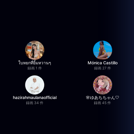
ใบหยกที่ยิ้มหวานๆ
Mónica Castillo
録画 1 件
録画 27 件
hazirahmaulanaofficial
🌸ゆあちちゃん🤍
録画 34 件
録画 45 件