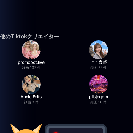
他のTiktokクリエイター
promobot.live
にこ🗿🌈
録画 137 件
録画 25 件
Annie Felts
pilsjegern
録画 3 件
録画 16 件