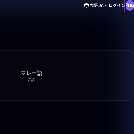
言語
JA
ログイン
登録
マレー語
言語