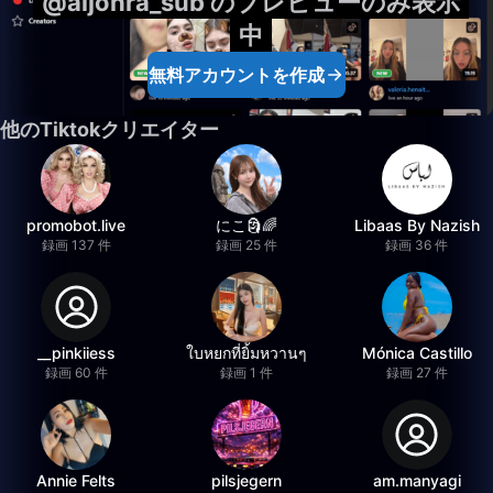
@aljohra_sub のプレビューのみ表示
中
無料アカウントを作成
他のTiktokクリエイター
promobot.live
にこ🗿🌈
Libaas By Nazish
録画 137 件
録画 25 件
録画 36 件
__pinkiiess
ใบหยกที่ยิ้มหวานๆ
Mónica Castillo
録画 60 件
録画 1 件
録画 27 件
Annie Felts
pilsjegern
am.manyagi