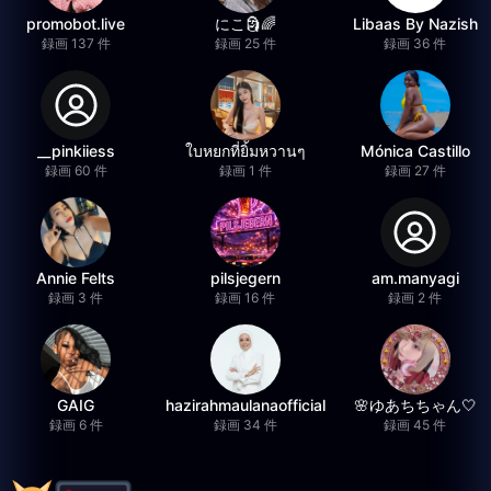
promobot.live
にこ🗿🌈
Libaas By Nazish
録画 137 件
録画 25 件
録画 36 件
__pinkiiess
ใบหยกที่ยิ้มหวานๆ
Mónica Castillo
録画 60 件
録画 1 件
録画 27 件
Annie Felts
pilsjegern
am.manyagi
録画 3 件
録画 16 件
録画 2 件
GAIG
hazirahmaulanaofficial
🌸ゆあちちゃん🤍
録画 6 件
録画 34 件
録画 45 件