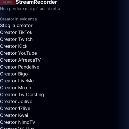
StreamRecorder
LIVE
Non perdere mai più una diretta
Creator in evidenza
Sfoglia creator
Creator TikTok
Creator Twitch
Creator Kick
Creator YouTube
Creator AfreecaTV
Creator Pandalive
Creator Bigo
Creator LiveMe
Creator Mixch
Creator TwitCasting
Creator Joilive
Creator 17live
Creator Kwai
Creator NimoTV