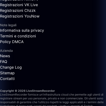
Registrazioni VK Live
Registrazioni Chzzk
Registrazioni YouNow
Note legali
Informativa sulla privacy
Termini e condizioni
Policy DMCA
Azienda
News
FAQ
Change Log
Sitemap
Contatti
Copyright © 2026 LiveStreamRecorder
LiveStreamRecorder fornisce un'infrastruttura cloud che permette agli utenti di
registrare stream per uso personale, privato e non commerciale. Gli utenti sono
responsabili di garantire che l'utilizzo rispetti le leggi applicabili e i termini delle
piattaforme di terze parti.
I nomi dei prodotti, i loghi e i marchi di Twitch,