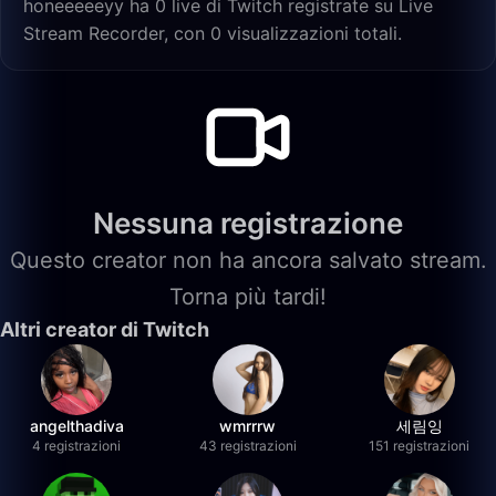
honeeeeeyy ha 0 live di Twitch registrate su Live
Stream Recorder, con 0 visualizzazioni totali.
Nessuna registrazione
Questo creator non ha ancora salvato stream.
Torna più tardi!
Altri creator di Twitch
angelthadiva
wmrrrw
세림잉
4 registrazioni
43 registrazioni
151 registrazioni