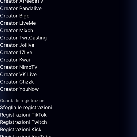
Creator AfreecaTV
Creator Pandalive
Creator Bigo
Creator LiveMe
Creator Mixch
Creator TwitCasting
Creator Joilive
Creator 17live
Creator Kwai
Creator NimoTV
Creator VK Live
Creator Chzzk
Creator YouNow
Guarda le registrazioni
Sfoglia le registrazioni
Registrazioni TikTok
Registrazioni Twitch
Registrazioni Kick
Registrazioni YouTube