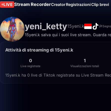
Stream Recorder
LIVE
Creator
Registrazioni
Clip brevi
yeni_ketty
15yeni.k
Segna
15yeni.k salva qui i suoi live stream. Guarda r
Attività di streaming di 15yeni.k
0
1
Live registrate
Visualizzazioni totali
15yeni.k ha 0 live di Tiktok registrate su Live Stream Rec