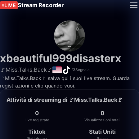
Stream Recorder
LIVE
xbeautiful999disasterx
🚩Miss.Talks.Back🚩
Segnala
🚩Miss.Talks.Back🚩 salva qui i suoi live stream. Guarda
registrazioni e clip quando vuoi.
Attività di streaming di 🚩Miss.Talks.Back🚩
0
0
Live registrate
Visualizzazioni totali
Tiktok
Stati Uniti
Piattaforma
Paese