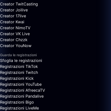
Creator TwitCasting
Creator Joilive
Creator 17live
Creator Kwai
Creator NimoTV
Creator VK Live
Creator Chzzk
Creator YouNow
Guarda le registrazioni
Sfoglia le registrazioni
Registrazioni TikTok
Registrazioni Twitch
Registrazioni Kick
Registrazioni YouTube
Registrazioni AfreecaTV
Registrazioni Pandalive
Registrazioni Bigo
Registrazioni LiveMe