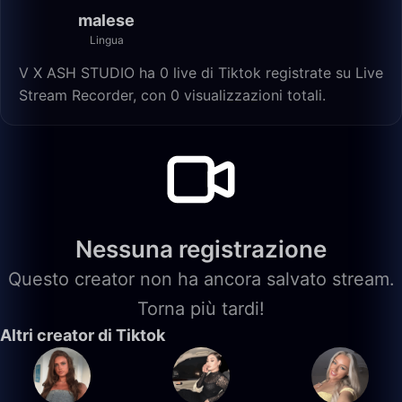
malese
Lingua
V X ASH STUDIO ha 0 live di Tiktok registrate su Live
Stream Recorder, con 0 visualizzazioni totali.
Nessuna registrazione
Questo creator non ha ancora salvato stream.
Torna più tardi!
Altri creator di Tiktok