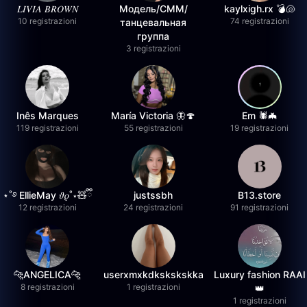
𝐿𝐼𝑉𝐼𝐴 𝐵𝑅𝑂𝑊𝑁
Модель/СММ/
kaylxigh.rx 💣🐚
10 registrazioni
74 registrazioni
танцевальная
группа
3 registrazioni
Inês Marques
María Victoria 🦋🍄
Em 🕷️🦇
119 registrazioni
55 registrazioni
19 registrazioni
⋆˚࿔ EllieMay 𝜗𝜚˚⋆🧸ྀི
justssbh
B13.store
12 registrazioni
24 registrazioni
91 registrazioni
🐆ANGELICA🐆
userxmxkdkskskskka
Luxury fashion RAAI
8 registrazioni
1 registrazioni
👑
1 registrazioni