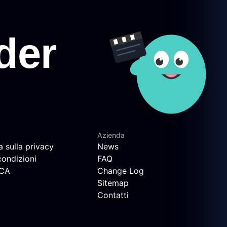
Azienda
a sulla privacy
News
condizioni
FAQ
MCA
Change Log
Sitemap
Contatti