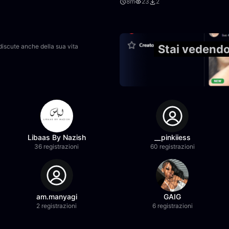
8m
23
2
2:20:20
discute anche della sua vita
Stai vedend
Libaas By Nazish
__pinkiiess
36 registrazioni
60 registrazioni
am.manyagi
GAIG
2 registrazioni
6 registrazioni