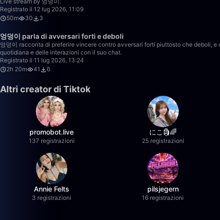
Live stream by 엉덩이.
Registrato il 12 lug 2026, 11:09
50m
30
3
엉덩이 parla di avversari forti e deboli
엉덩이 racconta di preferire vincere contro avversari forti piuttosto che deboli, e 
quotidiana e delle interazioni con il suo chat.
Registrato il 11 lug 2026, 13:24
2h 20m
41
6
Altri creator di Tiktok
promobot.live
にこ🗿🌈
137 registrazioni
25 registrazioni
Annie Felts
pilsjegern
3 registrazioni
16 registrazioni