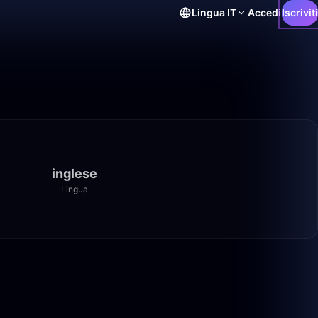
Lingua
IT
Accedi
Iscriviti
inglese
Lingua
50:00
8:14