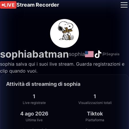
Stream Recorder
LIVE
sophiabatman
sophia
Segnala
sophia salva qui i suoi live stream. Guarda registrazioni e
clip quando vuoi.
Attività di streaming di sophia
1
1
Live registrate
Visualizzazioni totali
4 ago 2026
Tiktok
Ultima live
Piattaforma