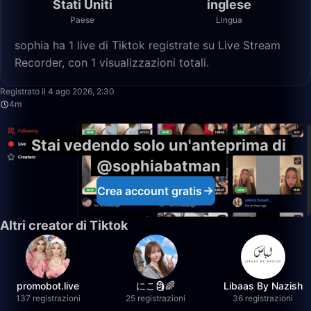
Stati Uniti
inglese
Paese
Lingua
sophia ha 1 live di Tiktok registrate su Live Stream
Recorder, con 1 visualizzazioni totali.
4:34
Registrato il 4 ago 2026, 2:30
4m
Stai vedendo solo un'anteprima di
@sophiabatman
Crea account gratis
Altri creator di Tiktok
promobot.live
にこ🗿🌈
Libaas By Nazish
137 registrazioni
25 registrazioni
36 registrazioni