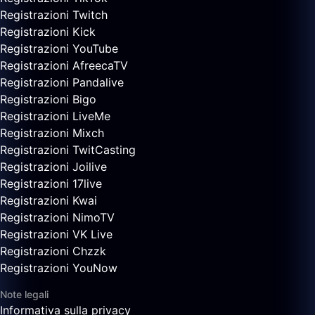
Registrazioni Twitch
Registrazioni Kick
Registrazioni YouTube
Registrazioni AfreecaTV
Registrazioni Pandalive
Registrazioni Bigo
Registrazioni LiveMe
Registrazioni Mixch
Registrazioni TwitCasting
Registrazioni Joilive
Registrazioni 17live
Registrazioni Kwai
Registrazioni NimoTV
Registrazioni VK Live
Registrazioni Chzzk
Registrazioni YouNow
Note legali
Informativa sulla privacy