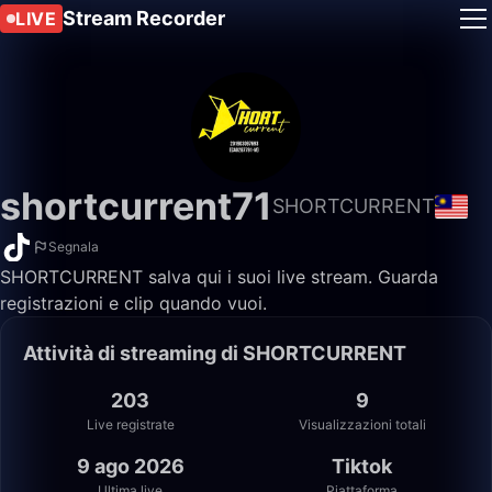
Stream Recorder
LIVE
shortcurrent71
SHORTCURRENT
Segnala
SHORTCURRENT salva qui i suoi live stream. Guarda
registrazioni e clip quando vuoi.
Attività di streaming di SHORTCURRENT
203
9
Live registrate
Visualizzazioni totali
9 ago 2026
Tiktok
Ultima live
Piattaforma