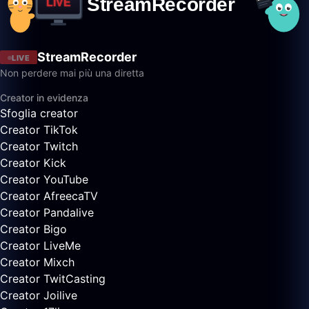
StreamRecorder
LIVE
Non perdere mai più una diretta
Creator in evidenza
Sfoglia creator
Creator TikTok
Creator Twitch
Creator Kick
Creator YouTube
Creator AfreecaTV
Creator Pandalive
Creator Bigo
Creator LiveMe
Creator Mixch
Creator TwitCasting
Creator Joilive