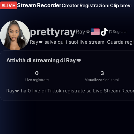
Stream Recorder
LIVE
Creator
Registrazioni
Clip brevi
prettyray
Ray💋
Segnala
Ray💋 salva qui i suoi live stream. Guarda regi
Attività di streaming di Ray💋
0
3
Live registrate
Visualizzazioni totali
Ray💋 ha 0 live di Tiktok registrate su Live Stream Record