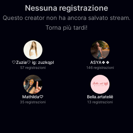
Nessuna registrazione
Questo creator non ha ancora salvato stream.
Torna più tardi!
🤍Zuzia🤍 ig: zuzkqpl
ASYA🍀🍀
57 registrazioni
146 registrazioni
Mathilda♡︎
Bella.artateliê
35 registrazioni
13 registrazioni