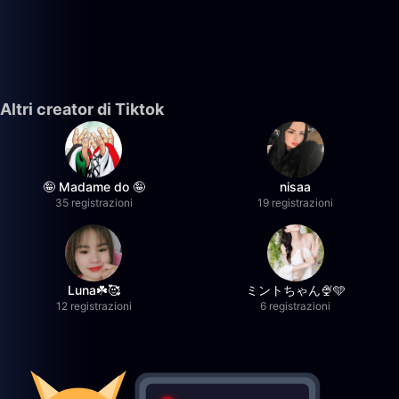
Altri creator di Tiktok
🤪 Madame do 🤪
nisaa
35 registrazioni
19 registrazioni
Luna☘️🥰
ミントちゃん🍨🩵
12 registrazioni
6 registrazioni