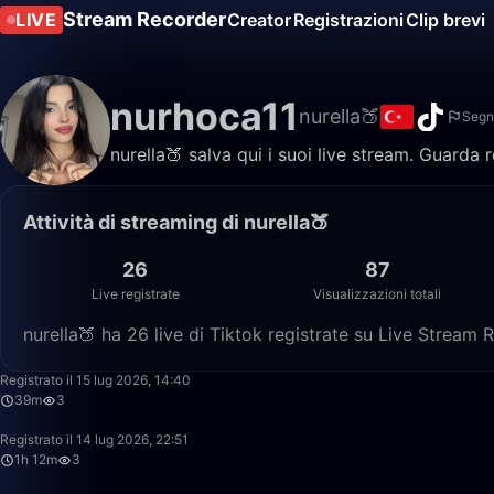
Stream Recorder
LIVE
Creator
Registrazioni
Clip brevi
nurhoca11
nurella🍑
Segn
nurella🍑 salva qui i suoi live stream. Guarda 
Attività di streaming di nurella🍑
26
87
Live registrate
Visualizzazioni totali
nurella🍑 ha 26 live di Tiktok registrate su Live Stream R
Registrato il 15 lug 2026, 14:40
39m
3
Registrato il 14 lug 2026, 22:51
1h 12m
3