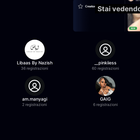
Stai vedend
Libaas By Nazish
__pinkiiess
36 registrazioni
60 registrazioni
am.manyagi
GAIG
2 registrazioni
6 registrazioni