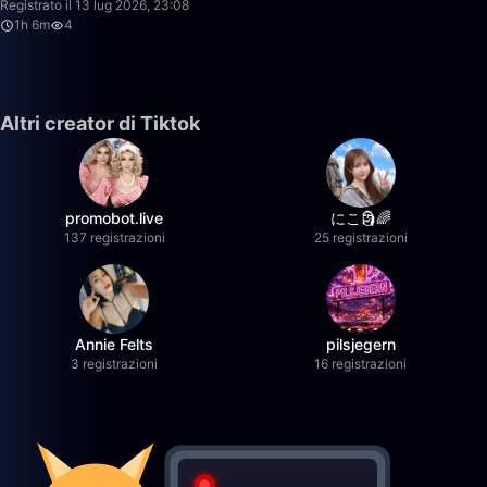
Registrato il 13 lug 2026, 23:08
1h 6m
4
Altri creator di Tiktok
promobot.live
にこ🗿🌈
137 registrazioni
25 registrazioni
Annie Felts
pilsjegern
3 registrazioni
16 registrazioni