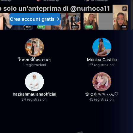
o solo un'anteprima di @nurhoca11
Crea account gratis
ใบหยกที่ยิ้มหวานๆ
Mónica Castillo
1 registrazioni
27 registrazioni
hazirahmaulanaofficial
🌸ゆあちちゃん🤍
34 registrazioni
45 registrazioni