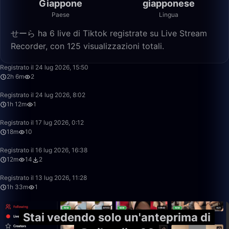
Giappone
giapponese
Paese
Lingua
せーら ha 6 live di Tiktok registrate su Live Stream
Recorder, con 125 visualizzazioni totali.
2:06:07
Registrato il 24 lug 2026, 15:50
2h 6m
2
1:12:56
Registrato il 24 lug 2026, 8:02
1h 12m
1
18:02
Registrato il 17 lug 2026, 0:12
18m
10
12:03
Registrato il 16 lug 2026, 16:38
12m
14
2
1:33:07
Registrato il 13 lug 2026, 11:28
1h 33m
1
Stai vedendo solo un'anteprima di