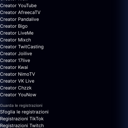
Creator YouTube
Creator AfreecaTV
Creator Pandalive
Creator Bigo
Creator LiveMe
Creator Mixch
Creator TwitCasting
Creator Joilive
Creator 17live
Creator Kwai
Creator NimoTV
Creator VK Live
Creator Chzzk
Creator YouNow
Guarda le registrazioni
Sfoglia le registrazioni
Registrazioni TikTok
Registrazioni Twitch