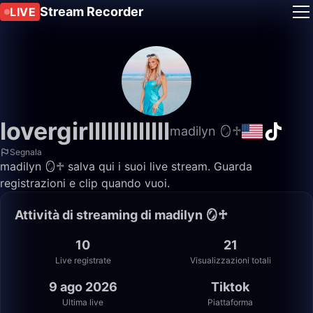
Stream Recorder
LIVE
lovergirlllllllllllll
madilyn 🪞♱
Segnala
madilyn 🪞♱ salva qui i suoi live stream. Guarda
registrazioni e clip quando vuoi.
Attività di streaming di madilyn 🪞♱
10
21
Live registrate
Visualizzazioni totali
9 ago 2026
Tiktok
Ultima live
Piattaforma