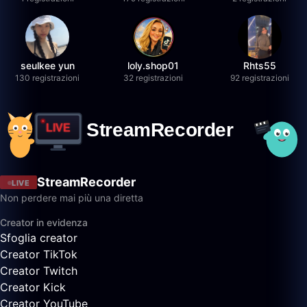
seulkee yun
loly.shop01
Rhts55
130 registrazioni
32 registrazioni
92 registrazioni
StreamRecorder
LIVE
Non perdere mai più una diretta
Creator in evidenza
Sfoglia creator
Creator TikTok
Creator Twitch
Creator Kick
Creator YouTube