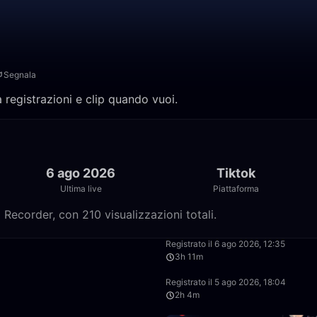
Segnala
 registrazioni e clip quando vuoi.
6 ago 2026
Tiktok
Ultima live
Piattaforma
 Recorder, con 210 visualizzazioni totali.
1:50:21
Registrato il 6 ago 2026, 12:35
3h 11m
1:19:32
Registrato il 5 ago 2026, 18:04
2h 4m
57:48