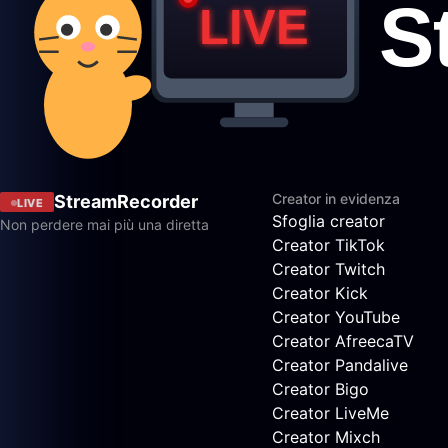
Creator in evidenza
StreamRecorder
LIVE
Sfoglia creator
Non perdere mai più una diretta
Creator TikTok
Creator Twitch
Creator Kick
Creator YouTube
Creator AfreecaTV
Creator Pandalive
Creator Bigo
Creator LiveMe
Creator Mixch