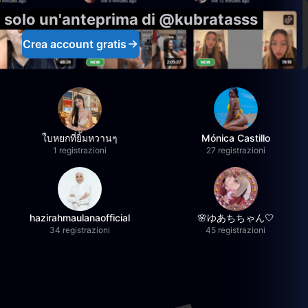
 solo un'anteprima di @kubratasss
Crea account gratis
ใบหยกที่ยิ้มหวานๆ
Mónica Castillo
1 registrazioni
27 registrazioni
hazirahmaulanaofficial
🌸ゆあちちゃん🤍
34 registrazioni
45 registrazioni