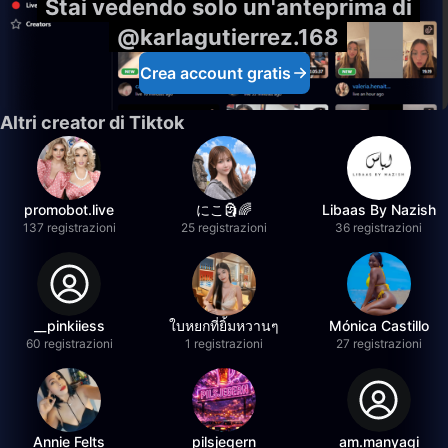
Stai vedendo solo un'anteprima di
@karlagutierrez.168
Crea account gratis
Altri creator di Tiktok
promobot.live
にこ🗿🌈
Libaas By Nazish
137 registrazioni
25 registrazioni
36 registrazioni
__pinkiiess
ใบหยกที่ยิ้มหวานๆ
Mónica Castillo
60 registrazioni
1 registrazioni
27 registrazioni
Annie Felts
pilsjegern
am.manyagi