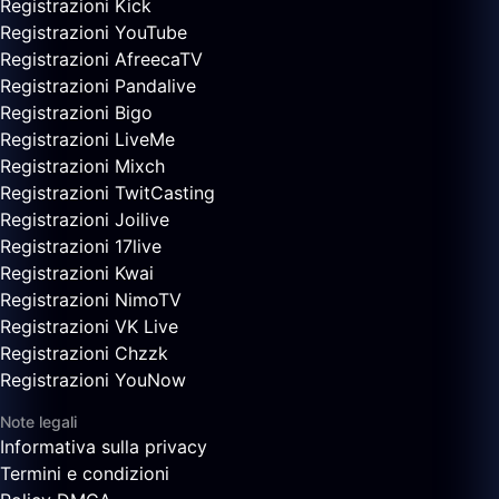
Registrazioni Kick
Registrazioni YouTube
Registrazioni AfreecaTV
Registrazioni Pandalive
Registrazioni Bigo
Registrazioni LiveMe
Registrazioni Mixch
Registrazioni TwitCasting
Registrazioni Joilive
Registrazioni 17live
Registrazioni Kwai
Registrazioni NimoTV
Registrazioni VK Live
Registrazioni Chzzk
Registrazioni YouNow
Note legali
Informativa sulla privacy
Termini e condizioni