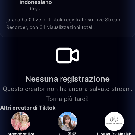
indonesiano
Lingua
jaraaa ha 0 live di Tiktok registrate su Live Stream
Recorder, con 34 visualizzazioni totali.
Nessuna registrazione
Questo creator non ha ancora salvato stream.
Torna più tardi!
Altri creator di Tiktok
promobot.live
にこ🗿🌈
Libaas By Nazish