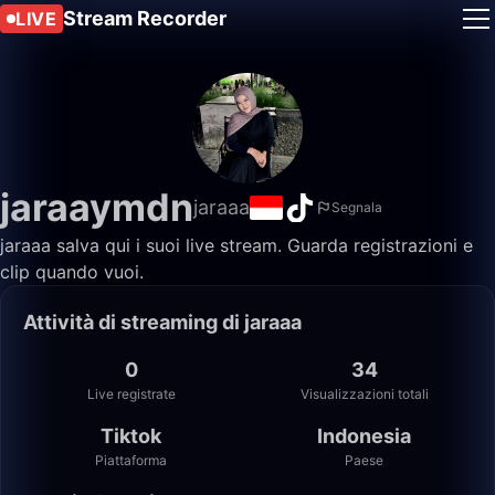
Stream Recorder
LIVE
jaraaymdn
jaraaa
Segnala
jaraaa salva qui i suoi live stream. Guarda registrazioni e
clip quando vuoi.
Attività di streaming di jaraaa
0
34
Live registrate
Visualizzazioni totali
Tiktok
Indonesia
Piattaforma
Paese