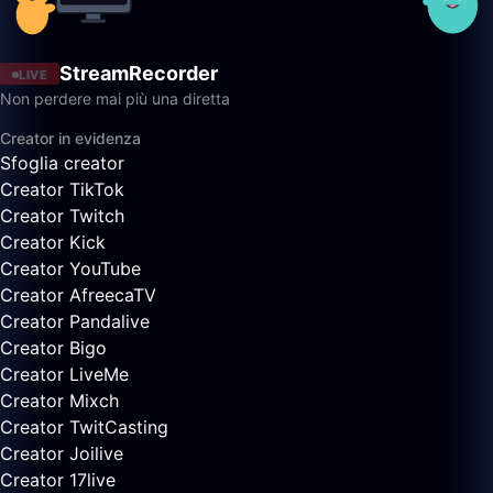
StreamRecorder
LIVE
Non perdere mai più una diretta
Creator in evidenza
Sfoglia creator
Creator TikTok
Creator Twitch
Creator Kick
Creator YouTube
Creator AfreecaTV
Creator Pandalive
Creator Bigo
Creator LiveMe
Creator Mixch
Creator TwitCasting
Creator Joilive
Creator 17live