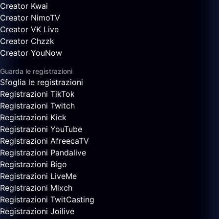
Creator Kwai
Creator NimoTV
Creator VK Live
Creator Chzzk
Creator YouNow
Guarda le registrazioni
Sfoglia le registrazioni
Registrazioni TikTok
Registrazioni Twitch
Registrazioni Kick
Registrazioni YouTube
Registrazioni AfreecaTV
Registrazioni Pandalive
Registrazioni Bigo
Registrazioni LiveMe
Registrazioni Mixch
Registrazioni TwitCasting
Registrazioni Joilive