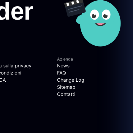
Azienda
a sulla privacy
News
condizioni
FAQ
MCA
Change Log
Sitemap
Contatti