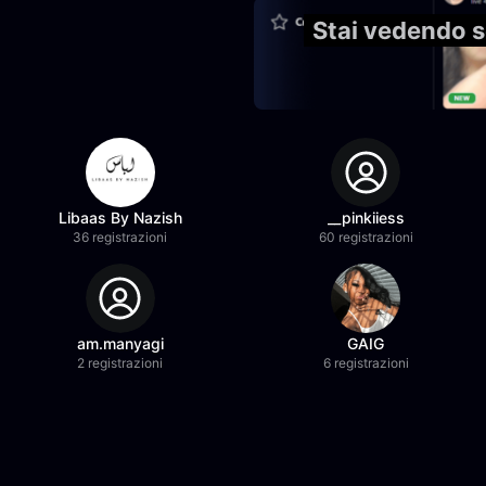
Stai vedendo 
Libaas By Nazish
__pinkiiess
36 registrazioni
60 registrazioni
am.manyagi
GAIG
2 registrazioni
6 registrazioni