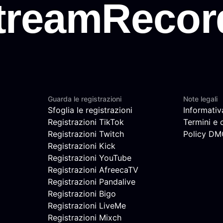
Guarda le registrazioni
Note legali
Sfoglia le registrazioni
Informativ
Registrazioni TikTok
Termini e 
Registrazioni Twitch
Policy D
Registrazioni Kick
Registrazioni YouTube
Registrazioni AfreecaTV
Registrazioni Pandalive
Registrazioni Bigo
Registrazioni LiveMe
Registrazioni Mixch