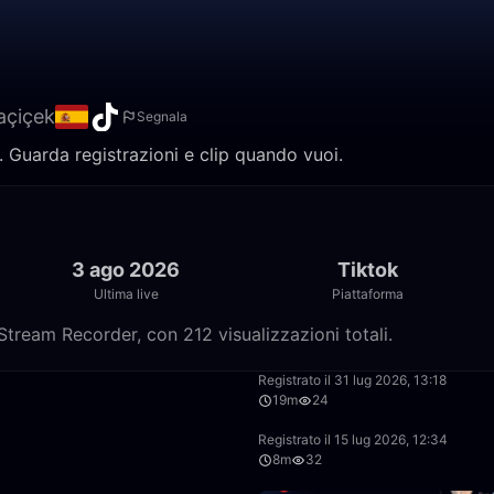
açiçek
Segnala
. Guarda registrazioni e clip quando vuoi.
3 ago 2026
Tiktok
Ultima live
Piattaforma
Stream Recorder, con 212 visualizzazioni totali.
6:13
Registrato il 31 lug 2026, 13:18
19m
24
7:03
Registrato il 15 lug 2026, 12:34
8m
32
9:28