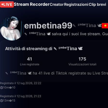
Stream Recorder
LIVE
Creator
Registrazioni
Clip brevi
embetina99
🍡 ᴱᵐᵇᵉ𝕋𝕚𝕟𝕒 🕊️
🍡 ᴱᵐᵇᵉ𝕋𝕚𝕟𝕒 🕊️ salva qui i suoi live stream.
Attività di streaming di 🍡 ᴱᵐᵇᵉ𝕋𝕚𝕟𝕒 🕊️
41
175
Live registrate
Visualizzazioni totali
🍡 ᴱᵐᵇᵉ𝕋𝕚𝕟𝕒 🕊️ ha 41 live di Tiktok registrate su Live 
Registrato il 12 lug 2026, 22:22
10m
10
Registrato il 12 lug 2026, 21:23
13m
15