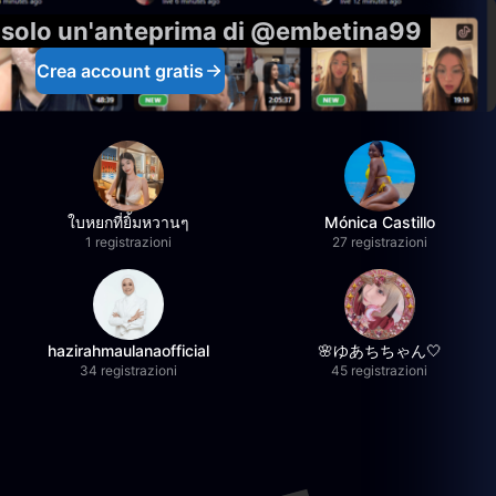
 solo un'anteprima di @embetina99
Crea account gratis
ใบหยกที่ยิ้มหวานๆ
Mónica Castillo
1 registrazioni
27 registrazioni
hazirahmaulanaofficial
🌸ゆあちちゃん🤍
34 registrazioni
45 registrazioni