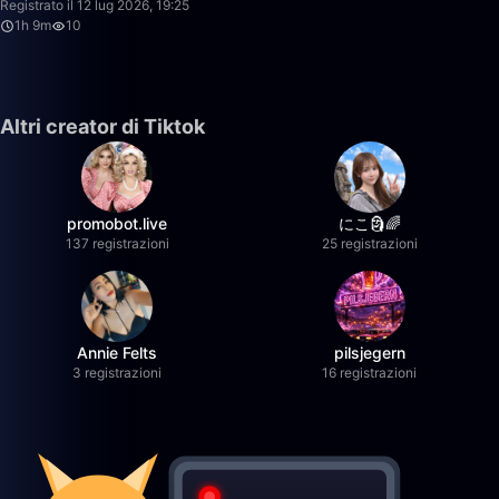
Registrato il 12 lug 2026, 19:25
1h 9m
10
Altri creator di Tiktok
promobot.live
にこ🗿🌈
137 registrazioni
25 registrazioni
Annie Felts
pilsjegern
3 registrazioni
16 registrazioni