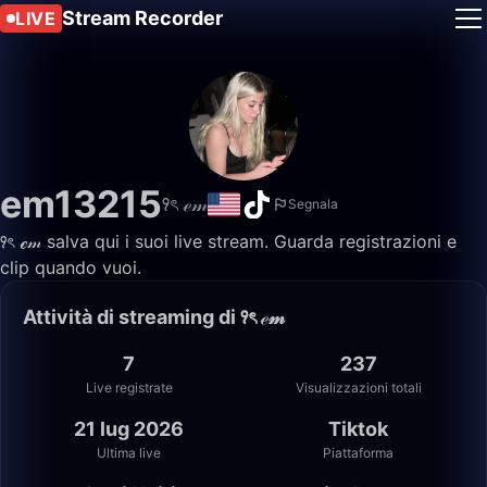
Stream Recorder
LIVE
em13215
꣑ৎ ℯ𝓂
Segnala
꣑ৎ ℯ𝓂 salva qui i suoi live stream. Guarda registrazioni e
clip quando vuoi.
Attività di streaming di ꣑ৎ ℯ𝓂
7
237
Live registrate
Visualizzazioni totali
21 lug 2026
Tiktok
Ultima live
Piattaforma