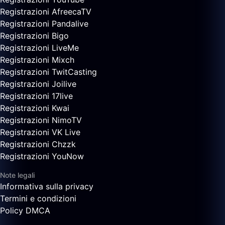
Registrazioni AfreecaTV
Registrazioni Pandalive
Registrazioni Bigo
Registrazioni LiveMe
Registrazioni Mixch
Registrazioni TwitCasting
Registrazioni Joilive
Registrazioni 17live
Registrazioni Kwai
Registrazioni NimoTV
Registrazioni VK Live
Registrazioni Chzzk
Registrazioni YouNow
Note legali
Informativa sulla privacy
Termini e condizioni
Policy DMCA