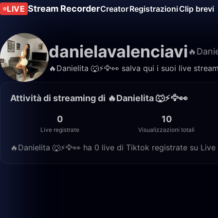
Stream Recorder
LIVE
Creator
Registrazioni
Clip brevi
danielavalenciavi
🔥Danie
🔥Danielita 🐺⚡️🦅👀 salva qui i suoi live stre
Attività di streaming di 🔥Danielita 🐺⚡️🦅👀
0
10
Live registrate
Visualizzazioni totali
🔥Danielita 🐺⚡️🦅👀 ha 0 live di Tiktok registrate su Liv