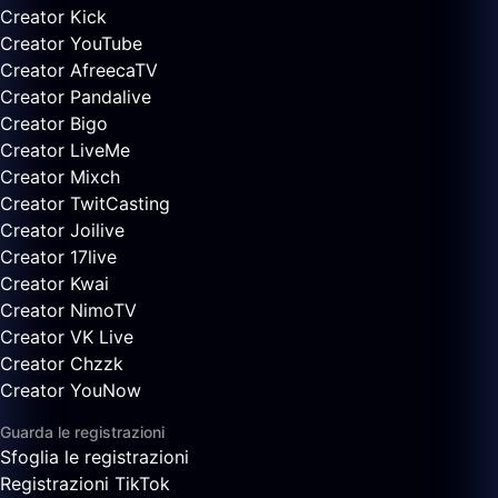
Creator Kick
Creator YouTube
Creator AfreecaTV
Creator Pandalive
Creator Bigo
Creator LiveMe
Creator Mixch
Creator TwitCasting
Creator Joilive
Creator 17live
Creator Kwai
Creator NimoTV
Creator VK Live
Creator Chzzk
Creator YouNow
Guarda le registrazioni
Sfoglia le registrazioni
Registrazioni TikTok