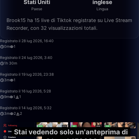
Stati Uniti
inglese
Paese
Lingua
Brook15 ha 15 live di Tiktok registrate su Live Stream
Recorder, con 32 visualizzazioni totali.
0:18
Registrato il 28 lug 2026, 16:40
0m
1
1:30:56
Registrato il 24 lug 2026, 3:40
1h 30m
3:32
Registrato il 19 lug 2026, 23:38
3m
1
9:48
Registrato il 16 lug 2026, 5:28
9m
1
1
3:38
Registrato il 14 lug 2026, 5:32
3m
2
2
Stai vedendo solo un'anteprima di