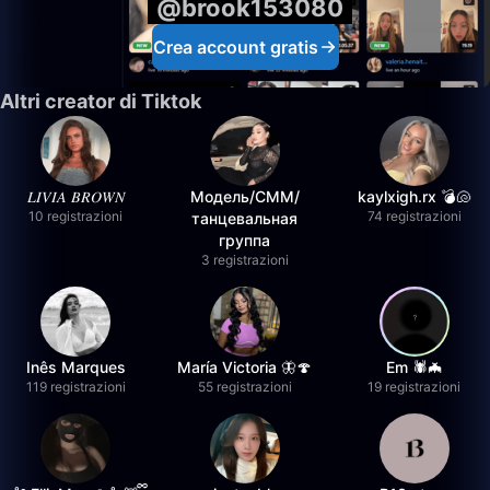
@brook153080
Crea account gratis
Altri creator di Tiktok
𝐿𝐼𝑉𝐼𝐴 𝐵𝑅𝑂𝑊𝑁
Модель/СММ/
kaylxigh.rx 💣🐚
10 registrazioni
74 registrazioni
танцевальная
группа
3 registrazioni
Inês Marques
María Victoria 🦋🍄
Em 🕷️🦇
119 registrazioni
55 registrazioni
19 registrazioni