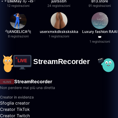
⋆˚࿔ EllieMay 𝜗𝜚˚⋆🧸ྀི
justssbh
B13.store
12 registrazioni
24 registrazioni
91 registrazioni
🐆ANGELICA🐆
userxmxkdkskskskka
Luxury fashion RAAI
8 registrazioni
1 registrazioni
👑
1 registrazioni
StreamRecorder
LIVE
Non perdere mai più una diretta
Creator in evidenza
Sfoglia creator
Creator TikTok
Creator Twitch