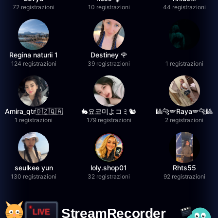
72 registrazioni
10 registrazioni
44 registrazioni
Regina naturii 1
Destiney 🌹
124 registrazioni
39 registrazioni
1 registrazioni
Amira_qtr🇩🇿🇶🇦
🐇요코미よコミ🐿
🎱🐆🪽Raya🪽🐆🎱
1 registrazioni
179 registrazioni
2 registrazioni
seulkee yun
loly.shop01
Rhts55
130 registrazioni
32 registrazioni
92 registrazioni