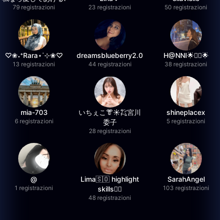
79 registrazioni
23 registrazioni
50 registrazioni
♡❀˖⁺Rara⋆˙⊹❀♡
dreamsblueberry2.0
H@NNI🌟❤️‍🔥🌟
13 registrazioni
44 registrazioni
38 registrazioni
mia-703
いちぇこ👘☀️㌠宮川
shineplacex
6 registrazioni
5 registrazioni
委子
28 registrazioni
@
Lima🇸🇴 highlight
SarahAngel
1 registrazioni
103 registrazioni
skills✌🏽
48 registrazioni