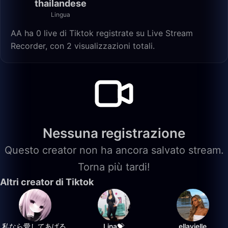
thailandese
Lingua
AA ha 0 live di Tiktok registrate su Live Stream
Recorder, con 2 visualizzazioni totali.
Nessuna registrazione
Questo creator non ha ancora salvato stream.
Torna più tardi!
Altri creator di Tiktok
私なら愛してあげる.
Lina💝
ellavielle