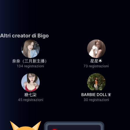
Altri creator di Bigo
奈奈（三月新主播）
星星🌟
134 registrazioni
73 registrazioni
糖七柒
BARBIE DOLL🧚
45 registrazioni
30 registrazioni