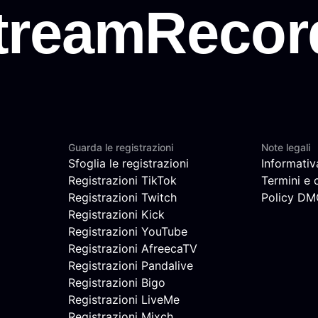
Guarda le registrazioni
Note legali
Sfoglia le registrazioni
Informativ
Registrazioni TikTok
Termini e 
Registrazioni Twitch
Policy D
Registrazioni Kick
Registrazioni YouTube
Registrazioni AfreecaTV
Registrazioni Pandalive
Registrazioni Bigo
Registrazioni LiveMe
Registrazioni Mixch