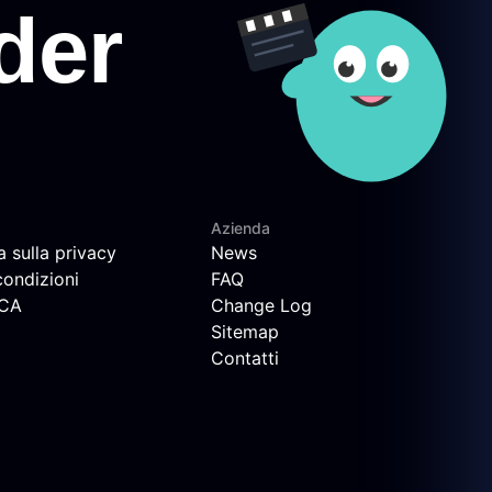
Azienda
a sulla privacy
News
condizioni
FAQ
MCA
Change Log
Sitemap
Contatti