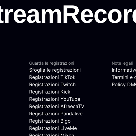
Guarda le registrazioni
Note legali
Sfoglia le registrazioni
Informativ
Registrazioni TikTok
Termini e 
Registrazioni Twitch
Policy D
Registrazioni Kick
Registrazioni YouTube
Registrazioni AfreecaTV
Registrazioni Pandalive
Registrazioni Bigo
Registrazioni LiveMe
Registrazioni Mixch