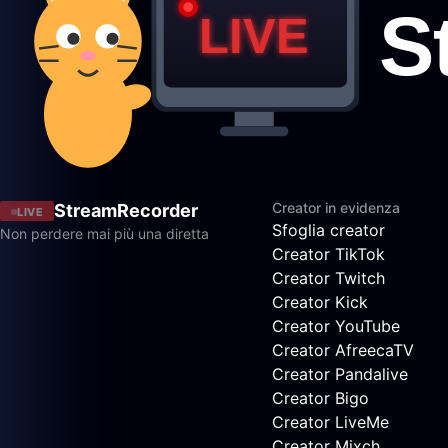
Creator in evidenza
StreamRecorder
LIVE
Sfoglia creator
Non perdere mai più una diretta
Creator TikTok
Creator Twitch
Creator Kick
Creator YouTube
Creator AfreecaTV
Creator Pandalive
Creator Bigo
Creator LiveMe
Creator Mixch