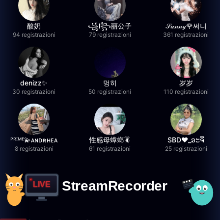
酸奶
꧁l꧂丽公子
𝒮𝓊𝓃𝓃𝓎🌹써니
94 registrazioni
79 registrazioni
361 registrazioni
denizz✨
멍히
岁岁
30 registrazioni
50 registrazioni
110 registrazioni
ᴾᴿᴵᴹᴱ💫ᴀɴᴅʀʜᴇᴀ
性感母蟑螂🪳
SBD❤️_ອະຈີ
8 registrazioni
61 registrazioni
25 registrazioni