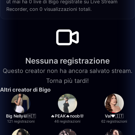
út mai ha 0 live di Bigo registrate su Live Stream
Recorder, con 0 visualizzazioni totali.
Nessuna registrazione
Questo creator non ha ancora salvato stream.
Torna più tardi!
Altri creator di Bigo
Big Nelly🛀🇭🇹
🔥PEAK🔥noob🌸
Val❤️🇮🇹
121 registrazioni
46 registrazioni
62 registrazioni