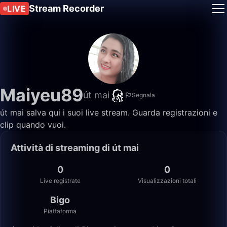
Stream Recorder
LIVE
Maiyeu89
út mai
Segnala
út mai salva qui i suoi live stream. Guarda registrazioni e
clip quando vuoi.
Attività di streaming di út mai
0
0
Live registrate
Visualizzazioni totali
Bigo
Piattaforma