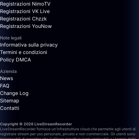
Registrazioni NimoTV
Registrazioni VK Live
Registrazioni Chzzk
Registrazioni YouNow
Note legali
Informativa sulla privacy
Termini e condizioni
Policy DMCA
Azienda
News
FAQ
Change Log
Sitemap
Contatti
Copyright © 2026 LiveStreamRecorder
LiveStreamRecorder fornisce un'infrastruttura cloud che permette agli utenti di
registrare stream per uso personale, privato e non commerciale. Gli utenti sono
responsabili di garantire che l'utilizzo rispetti le leggi applicabili e i termini delle