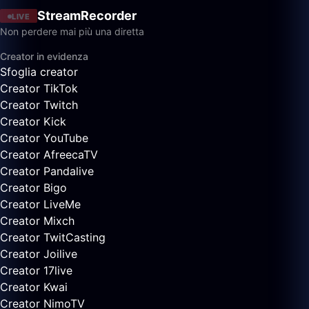
StreamRecorder
LIVE
Non perdere mai più una diretta
Creator in evidenza
Sfoglia creator
Creator TikTok
Creator Twitch
Creator Kick
Creator YouTube
Creator AfreecaTV
Creator Pandalive
Creator Bigo
Creator LiveMe
Creator Mixch
Creator TwitCasting
Creator Joilive
Creator 17live
Creator Kwai
Creator NimoTV