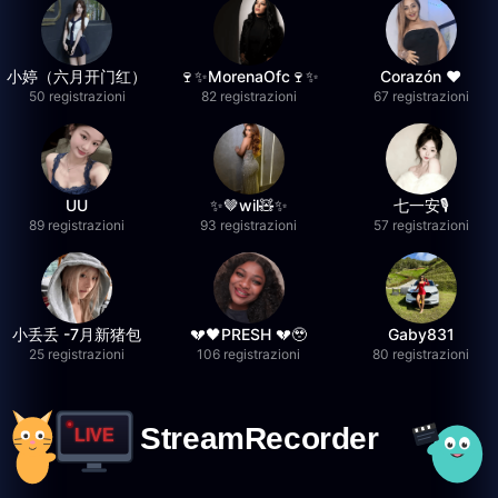
小婷（六月开门红）
🍷✨MorenaOfc🍷✨
Corazón ♥
50 registrazioni
82 registrazioni
67 registrazioni
UU
✨🤎wil🧸✨
七一安🎙️
89 registrazioni
93 registrazioni
57 registrazioni
小丢丢 -7月新猪包
💔🖤PRESH 💔🥹
Gaby831
25 registrazioni
106 registrazioni
80 registrazioni