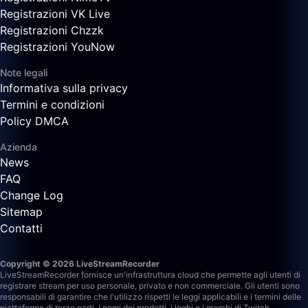
Registrazioni VK Live
Registrazioni Chzzk
Registrazioni YouNow
Note legali
Informativa sulla privacy
Termini e condizioni
Policy DMCA
Azienda
News
FAQ
Change Log
Sitemap
Contatti
Copyright © 2026 LiveStreamRecorder
LiveStreamRecorder fornisce un'infrastruttura cloud che permette agli utenti di
registrare stream per uso personale, privato e non commerciale. Gli utenti sono
responsabili di garantire che l'utilizzo rispetti le leggi applicabili e i termini delle
piattaforme di terze parti.
I nomi dei prodotti, i loghi e i marchi di Twitch,