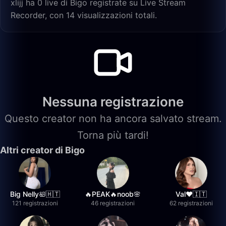
xlijj ha 0 live di Bigo registrate su Live Stream
Recorder, con 14 visualizzazioni totali.
Nessuna registrazione
Questo creator non ha ancora salvato stream.
Torna più tardi!
Altri creator di Bigo
Big Nelly🛀🇭🇹
🔥PEAK🔥noob🌸
Val❤️🇮🇹
121 registrazioni
46 registrazioni
62 registrazioni