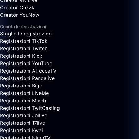
Creator VK Live
Creator Chzzk
Creator YouNow
Guarda le registrazioni
Sfoglia le registrazioni
Registrazioni TikTok
Registrazioni Twitch
Registrazioni Kick
Registrazioni YouTube
Registrazioni AfreecaTV
Registrazioni Pandalive
Registrazioni Bigo
Registrazioni LiveMe
Registrazioni Mixch
Registrazioni TwitCasting
Registrazioni Joilive
Registrazioni 17live
Registrazioni Kwai
Registrazioni NimoTV