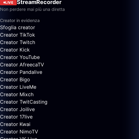
StreamRecorder
LIVE
Non perdere mai più una diretta
Creator in evidenza
Sfoglia creator
Creator TikTok
Creator Twitch
Creator Kick
Creator YouTube
Creator AfreecaTV
Creator Pandalive
Creator Bigo
Creator LiveMe
Creator Mixch
Creator TwitCasting
Creator Joilive
Creator 17live
Creator Kwai
Creator NimoTV