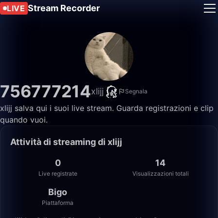
Stream Recorder
LIVE
756777214
xlijj
Segnala
xlijj salva qui i suoi live stream. Guarda registrazioni e clip
quando vuoi.
Attività di streaming di xlijj
0
14
Live registrate
Visualizzazioni totali
Bigo
Piattaforma