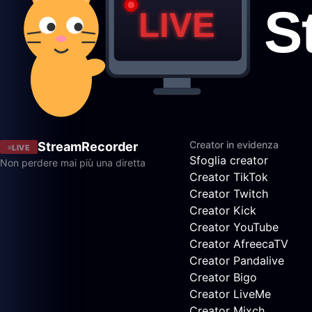
Creator in evidenza
StreamRecorder
LIVE
Sfoglia creator
Non perdere mai più una diretta
Creator TikTok
Creator Twitch
Creator Kick
Creator YouTube
Creator AfreecaTV
Creator Pandalive
Creator Bigo
Creator LiveMe
Creator Mixch