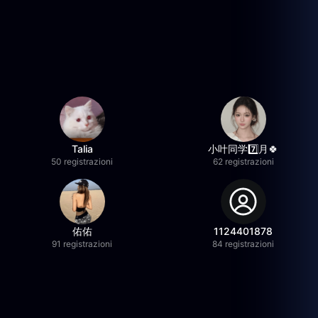
Talia
小叶同学7️⃣月🍀
50 registrazioni
62 registrazioni
佑佑
1124401878
91 registrazioni
84 registrazioni