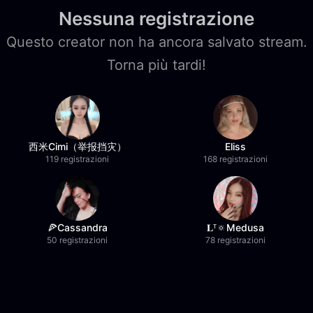
Nessuna registrazione
Questo creator non ha ancora salvato stream.
Torna più tardi!
西米Cimi（举报挡灾）
Eliss
119 registrazioni
168 registrazioni
🍕Cassandra
𝐋ᵀ🔅Medusa
50 registrazioni
78 registrazioni