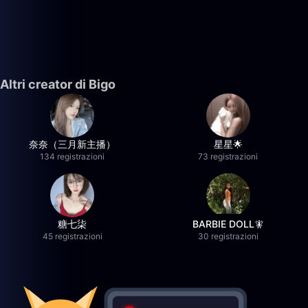
Altri creator di Bigo
奈奈（三月新主播）
星星🌟
134 registrazioni
73 registrazioni
糖七柒
BARBIE DOLL🧚
45 registrazioni
30 registrazioni