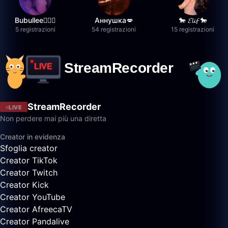
Bubullee🧚🏼‍♀️
Аннушка💋
🐎 𝓔𝓵𝓲𝓯 🐎
5 registrazioni
54 registrazioni
15 registrazioni
StreamRecorder
LIVE
Non perdere mai più una diretta
Creator in evidenza
Sfoglia creator
Creator TikTok
Creator Twitch
Creator Kick
Creator YouTube
Creator AfreecaTV
Creator Pandalive