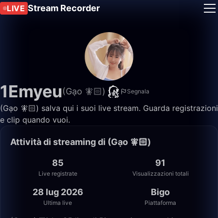
Stream Recorder
LIVE
1Emyeu
(Gạo 🧚🏻)
Segnala
(Gạo 🧚🏻) salva qui i suoi live stream. Guarda registrazioni
e clip quando vuoi.
Attività di streaming di (Gạo 🧚🏻)
85
91
Live registrate
Visualizzazioni totali
28 lug 2026
Bigo
Ultima live
Piattaforma