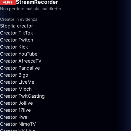
StreamRecorder
LIVE
Non perdere mai più una diretta
Creator in evidenza
Sfoglia creator
Creator TikTok
Creator Twitch
Creator Kick
Creator YouTube
Creator AfreecaTV
Creator Pandalive
Creator Bigo
Creator LiveMe
Creator Mixch
Creator TwitCasting
Creator Joilive
Creator 17live
Creator Kwai
Creator NimoTV