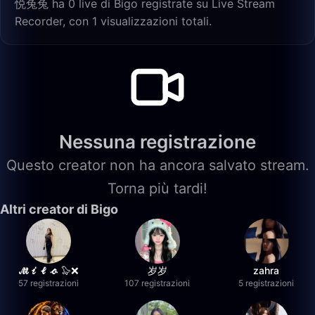
悦兔兔 ha 0 live di Bigo registrate su Live Stream
Recorder, con 1 visualizzazioni totali.
Nessuna registrazione
Questo creator non ha ancora salvato stream.
Torna più tardi!
Altri creator di Bigo
𝓜𝓲𝓵𝓸 🦭❌
岁岁
zahra
57 registrazioni
107 registrazioni
5 registrazioni