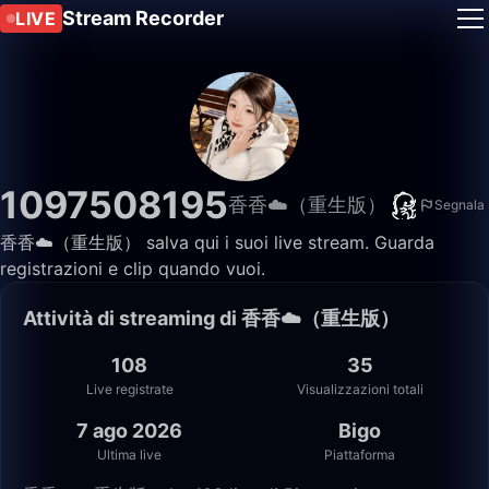
Stream Recorder
LIVE
1097508195
香香☁️（重生版）
Segnala
香香☁️（重生版） salva qui i suoi live stream. Guarda
registrazioni e clip quando vuoi.
Attività di streaming di 香香☁️（重生版）
108
35
Live registrate
Visualizzazioni totali
7 ago 2026
Bigo
Ultima live
Piattaforma