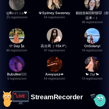
ꨄB𝚎𝚜𝚝𝚒𝚊🖤
💎Sydney Sweeney
杨娃娃&招财猫🐱（好
35 registrazioni
54 registrazioni
运来～）
98 registrazioni
🩷 Day 🗽
高冷周（-15k🫘）
OnSolanyi
86 registrazioni
67 registrazioni
18 registrazioni
Bubullee🧚🏼‍♀️
Аннушка💋
🐎 𝓔𝓵𝓲𝓯 🐎
5 registrazioni
54 registrazioni
15 registrazioni