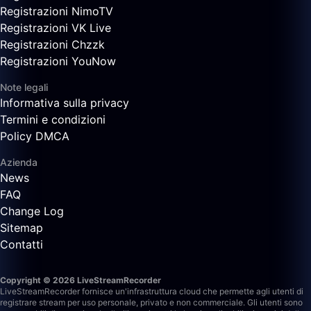
Registrazioni NimoTV
Registrazioni VK Live
Registrazioni Chzzk
Registrazioni YouNow
Note legali
Informativa sulla privacy
Termini e condizioni
Policy DMCA
Azienda
News
FAQ
Change Log
Sitemap
Contatti
Copyright © 2026 LiveStreamRecorder
LiveStreamRecorder fornisce un'infrastruttura cloud che permette agli utenti di
registrare stream per uso personale, privato e non commerciale. Gli utenti sono