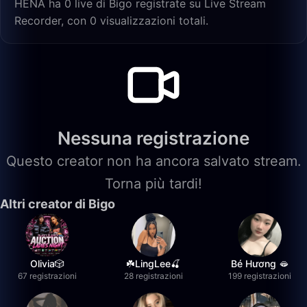
HENA ha 0 live di Bigo registrate su Live Stream
Recorder, con 0 visualizzazioni totali.
Nessuna registrazione
Questo creator non ha ancora salvato stream.
Torna più tardi!
Altri creator di Bigo
Olivia🎲
☘️LingLee🍒
Bé Hương 🫦
67 registrazioni
28 registrazioni
199 registrazioni