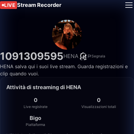
Stream Recorder
LIVE
1091309595
HENA
Segnala
HENA salva qui i suoi live stream. Guarda registrazioni e
clip quando vuoi.
Attività di streaming di HENA
0
0
Live registrate
Visualizzazioni totali
Bigo
Piattaforma