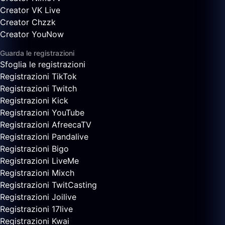
Creator VK Live
Creator Chzzk
Creator YouNow
Guarda le registrazioni
Sfoglia le registrazioni
Registrazioni TikTok
Registrazioni Twitch
Registrazioni Kick
Registrazioni YouTube
Registrazioni AfreecaTV
Registrazioni Pandalive
Registrazioni Bigo
Registrazioni LiveMe
Registrazioni Mixch
Registrazioni TwitCasting
Registrazioni Joilive
Registrazioni 17live
Registrazioni Kwai