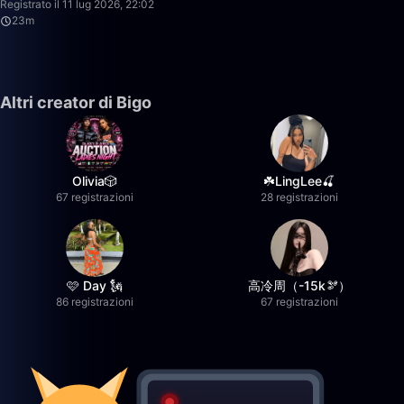
Registrato il 11 lug 2026, 22:02
23m
Altri creator di Bigo
Olivia🎲
☘️LingLee🍒
67 registrazioni
28 registrazioni
🩷 Day 🗽
高冷周（-15k🫘）
86 registrazioni
67 registrazioni