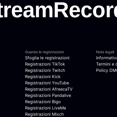
Guarda le registrazioni
Note legali
Sfoglia le registrazioni
Informativ
Registrazioni TikTok
Termini e 
Registrazioni Twitch
Policy D
Registrazioni Kick
Registrazioni YouTube
Registrazioni AfreecaTV
Registrazioni Pandalive
Registrazioni Bigo
Registrazioni LiveMe
Registrazioni Mixch