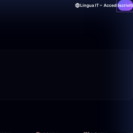
Lingua
IT
Accedi
Iscriviti
5:28
31:54