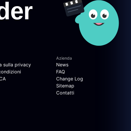
Azienda
a sulla privacy
News
condizioni
FAQ
MCA
Change Log
Sitemap
Contatti